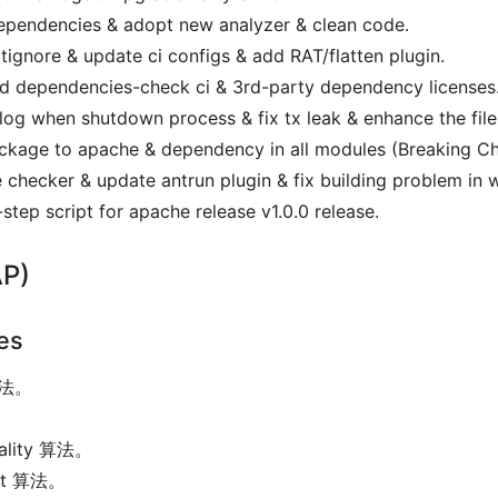
ependencies & adopt new analyzer & clean code.
tignore & update ci configs & add RAT/flatten plugin.
dd dependencies-check ci & 3rd-party dependency licenses
log when shutdown process & fix tx leak & enhance the file
ackage to apache & dependency in all modules (Breaking C
e checker & update antrun plugin & fix building problem in
step script for apache release v1.0.0 release.
P)
es
算法。
rality 算法。
unt 算法。