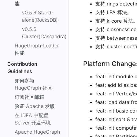
能
支持 rings detec
支持 LPA 算法。
v0.5.6 Stand-
alone(RocksDB)
支持 k-core 算法
v0.5.6
支持 closeness ce
Cluster(Cassandra)
支持 betweenness
HugeGraph-Loader
支持 cluster coef
性能
Platform Change
Contribution
Guidelines
feat: init module
如何参与
feat: add Id as ba
HugeGraph 社区
feat: init Vertex
订阅社区邮箱
feat: load data f
验证 Apache 发版
feat: init basic 
在 IDEA 中配置
feat: init sort & 
Server 开发环境
feat: init comput
Apache HugeGraph
feat: init Partiti