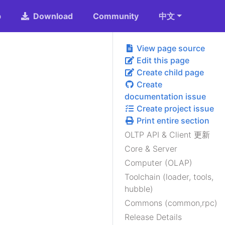
b
Download
Community
中文
View page source
Edit this page
Create child page
Create
documentation issue
Create project issue
Print entire section
OLTP API & Client 更新
Core & Server
Computer (OLAP)
Toolchain (loader, tools,
hubble)
Commons (common,rpc)
Release Details