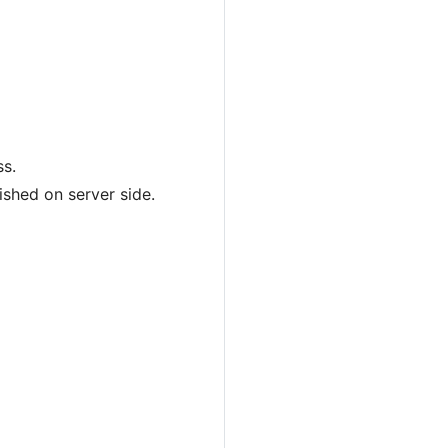
ss.
ished on server side.