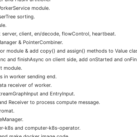
/WorkerService module.
serTree sorting.
le.
rt server, client, en/decode, flowControl, heartbeat.
rManager & PointerCombiner.
ator module & add copy() and assign() methods to Value cla
ync and finishAsync on client side, add onStarted and onFin
ort module.
rs in worker sending end.
ata receiver of worker.
treamGraphInput and EntryInput.
 and Receiver to process compute message.
fromat.
eManager.
er-k8s and computer-k8s-operator.
p and make docker image code.