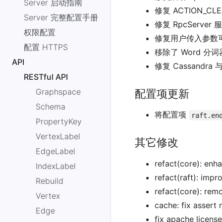
Server 启动指南
修复 ACTION_C
Server 完整配置手册
修复 RpcServe
权限配置
修复用户传入参数
配置 HTTPS
移除了 Word 分
API
修复 Cassand
RESTful API
Graphspace
配置项更新
Schema
将配置项
raft.en
PropertyKey
VertexLabel
其它修改
EdgeLabel
refact(core): enh
IndexLabel
refact(raft): impr
Rebuild
refact(core): rem
Vertex
cache: fix assert
Edge
fix apache license