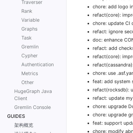
Traverser
chore: add logo 
Rank
refact(core): imp
Variable
chore: update CI 
Graphs
refact: ignore se
Task
doc: enhance C
Gremlin
refact: add check
Cypher
refact(core): imp
Authentication
refact(cassandra)
chore: use .asf.
Metrics
feat: add system 
Other
refact(rocksdb): 
HugeGraph Java
refact: update my
Client
chore: upgrade Do
Gremlin Console
chore: upgrade gr
GUIDES
feat: support upd
架构概览
chore: modify abn