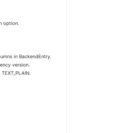
 option.
lumns in BackendEntry.
ency version.
h TEXT_PLAIN.