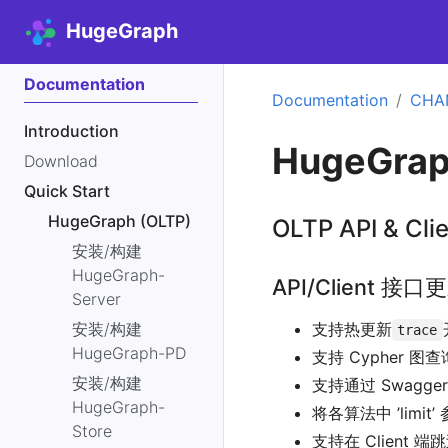
HugeGraph
Documentation
Documentation
CHA
Introduction
HugeGraph
Download
Quick Start
HugeGraph (OLTP)
OLTP API & Cl
安装/构建
HugeGraph-
API/Client 接口
Server
安装/构建
支持热更新
trace
HugeGraph-PD
支持 Cypher 图查
安装/构建
支持通过 Swagge
HugeGraph-
将各算法中 ’limit’
Store
支持在 Client 端跳