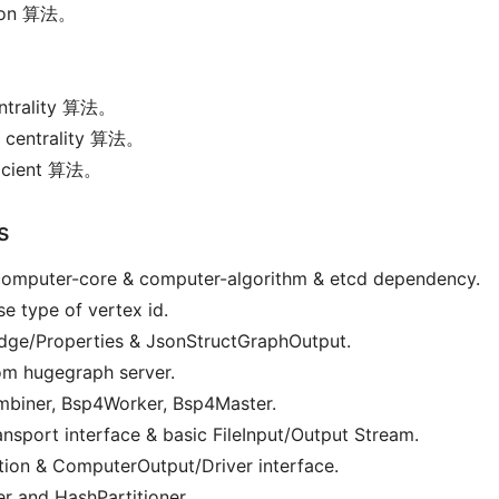
tion 算法。
。
ntrality 算法。
 centrality 算法。
ficient 算法。
s
 computer-core & computer-algorithm & etcd dependency.
se type of vertex id.
/Edge/Properties & JsonStructGraphOutput.
rom hugegraph server.
combiner, Bsp4Worker, Bsp4Master.
transport interface & basic FileInput/Output Stream.
ation & ComputerOutput/Driver interface.
oner and HashPartitioner