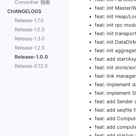
Committer 指南
feat: init Master
CHANGELOGS
feat: init Heap/Lo
Release-1.7.0
feat: init rpc modu
Release-1.5.0
feat: init transpo
Release-1.3.0
feat: init DataDi
Release-1.2.0
feat: init aggreg
Release-1.0.0
feat: add startAs
Release-0.12.0
feat: init store/s
feat: link manage
feat: implement d
feat: implement S
feat: add Sender
feat: add seqfile 
feat: add Comput
feat: add comput
feat: add startu