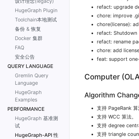
设计理念(legacy)
refact: upgrade d
HugeGraph Plugin
chore: improve .gi
Toolchain本地测试
chore(license): a
备份 & 恢复
refact: Shutdown 
Docker 集群
refact: rename p
FAQ
chore: add licens
安全公告
feat: support one-
QUERY LANGUAGE
Computer (OLA
Gremlin Query
Language
HugeGraph
Algorithm Chang
Examples
支持 PageRank 
PERFORMANCE
支持 WCC 算法。
HugeGraph 基准测
支持 degree cent
试
支持 triangle co
HugeGraph-API 性