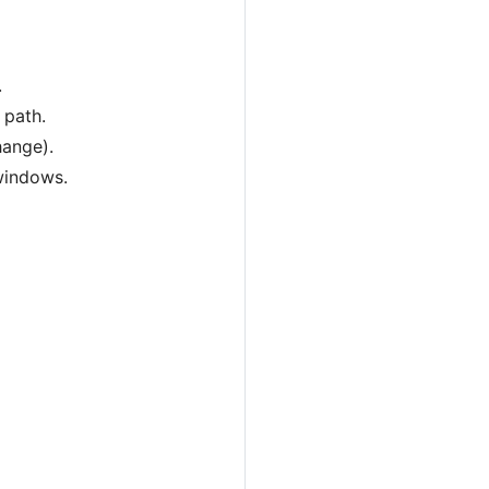
.
 path.
hange).
 windows.