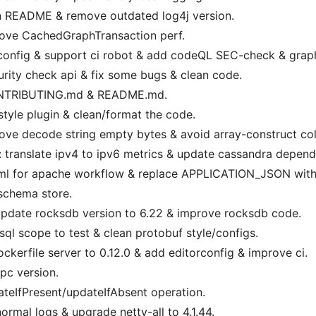
in README & remove outdated log4j version.
rove CachedGraphTransaction perf.
config & support ci robot & add codeQL SEC-check & graph
curity check api & fix some bugs & clean code.
ONTRIBUTING.md & README.md.
style plugin & clean/format the code.
rove decode string empty bytes & avoid array-construct co
: translate ipv4 to ipv6 metrics & update cassandra depend
yaml for apache workflow & replace APPLICATION_JSON wit
schema store.
update rocksdb version to 6.22 & improve rocksdb code.
sql scope to test & clean protobuf style/configs.
ckerfile server to 0.12.0 & add editorconfig & improve ci.
pc version.
ateIfPresent/updateIfAbsent operation.
ormal logs & upgrade netty-all to 4.1.44.