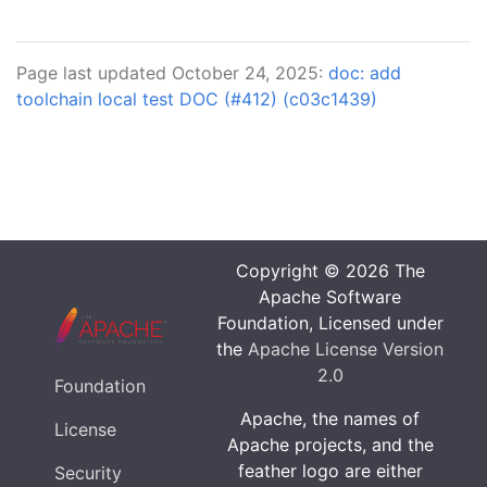
Page last updated October 24, 2025:
doc: add
toolchain local test DOC (#412) (c03c1439)
Copyright © 2026 The
Apache Software
Foundation, Licensed under
the
Apache License Version
2.0
Foundation
Apache, the names of
License
Apache projects, and the
feather logo are either
Security