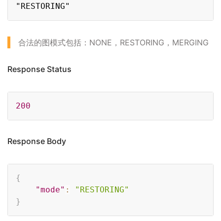
Copy
合法的图模式包括：NONE，RESTORING，MERGING
Response Status
Copy
200
Response Body
Copy
{
"mode"
:
"RESTORING"
}