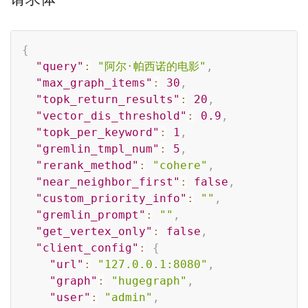
Copy
{
"query"
:
"阿尔·帕西诺的电影"
,
"max_graph_items"
:
30
,
"topk_return_results"
:
20
,
"vector_dis_threshold"
:
0.9
,
"topk_per_keyword"
:
1
,
"gremlin_tmpl_num"
:
5
,
"rerank_method"
:
"cohere"
,
"near_neighbor_first"
:
false
,
"custom_priority_info"
:
""
,
"gremlin_prompt"
:
""
,
"get_vertex_only"
:
false
,
"client_config"
:
{
"url"
:
"127.0.0.1:8080"
,
"graph"
:
"hugegraph"
,
"user"
:
"admin"
,