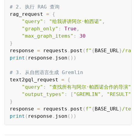
# 2. 执行 RAG 查询
rag_request 
=
{
"query"
:
"给我讲讲阿尔·帕西诺"
,
"graph_only"
:
True
,
"max_graph_items"
:
30
}
response 
=
 requests
.
post
(
f"
{
BASE_URL
}
/rag
print
(
response
.
json
(
)
)
# 3. 从自然语言生成 Gremlin
text2gql_request 
=
{
"query"
:
"查找所有与阿尔·帕西诺合作的导演"
,
"output_types"
:
[
"GREMLIN"
,
"RESULT"
]
}
response 
=
 requests
.
post
(
f"
{
BASE_URL
}
/tex
print
(
response
.
json
(
)
)