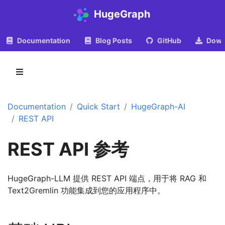
HugeGraph
Documentation
Blog Posts
GitHub
Down
Documentation
Quick Start
HugeGraph-AI
REST API
REST API 参考
HugeGraph-LLM 提供 REST API 端点，用于将 RAG 和
Text2Gremlin 功能集成到您的应用程序中。