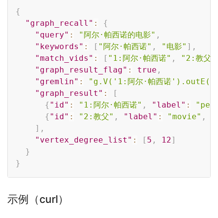
Copy
{
"graph_recall"
:
{
"query"
:
"阿尔·帕西诺的电影"
,
"keywords"
:
[
"阿尔·帕西诺"
,
"电影"
]
,
"match_vids"
:
[
"1:阿尔·帕西诺"
,
"2:教父"
"graph_result_flag"
:
true
,
"gremlin"
:
"g.V('1:阿尔·帕西诺').outE().
"graph_result"
:
[
{
"id"
:
"1:阿尔·帕西诺"
,
"label"
:
"per
{
"id"
:
"2:教父"
,
"label"
:
"movie"
,
"
]
,
"vertex_degree_list"
:
[
5
,
12
]
}
}
示例（curl）