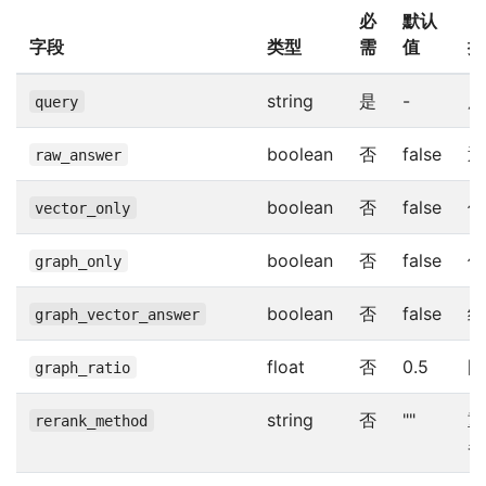
必
默认
字段
类型
需
值
描
string
是
-
用
query
boolean
否
false
返
raw_answer
boolean
否
false
仅
vector_only
boolean
否
false
仅
graph_only
boolean
否
false
结
graph_vector_answer
float
否
0.5
图
graph_ratio
string
否
""
重
rerank_method
器