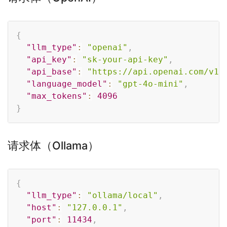
Copy
{
"llm_type"
:
"openai"
,
"api_key"
:
"sk-your-api-key"
,
"api_base"
:
"https://api.openai.com/v1"
"language_model"
:
"gpt-4o-mini"
,
"max_tokens"
:
4096
}
请求体（Ollama）
Copy
{
"llm_type"
:
"ollama/local"
,
"host"
:
"127.0.0.1"
,
"port"
:
11434
,