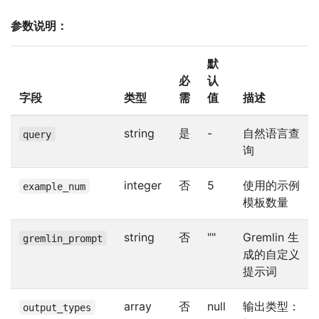
参数说明：
默
必
认
字段
类型
需
值
描述
string
是
-
自然语言查
query
询
integer
否
5
使用的示例
example_num
模板数量
string
否
""
Gremlin 生
gremlin_prompt
成的自定义
提示词
array
否
null
输出类型：
output_types