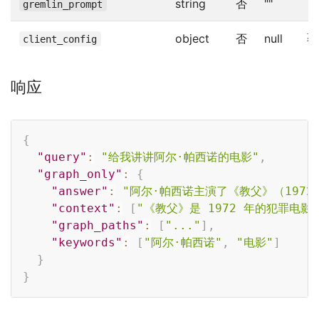
string
否
""
自
gremlin_prompt
object
否
null
覆
client_config
响应
Copy
{
"query"
:
"给我讲讲阿尔·帕西诺的电影"
,
"graph_only"
:
{
"answer"
:
"阿尔·帕西诺主演了《教父》（1972
"context"
:
[
"《教父》是 1972 年的犯罪电影.
"graph_paths"
:
[
"..."
]
,
"keywords"
:
[
"阿尔·帕西诺"
,
"电影"
]
}
}