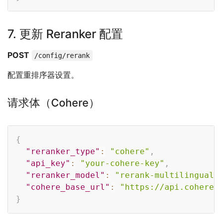
7. 更新 Reranker 配置
POST
/config/rerank
配置重排序器设置。
请求体（Cohere）
Copy
{
"reranker_type"
:
"cohere"
,
"api_key"
:
"your-cohere-key"
,
"reranker_model"
:
"rerank-multilingual-
"cohere_base_url"
:
"https://api.cohere.
}