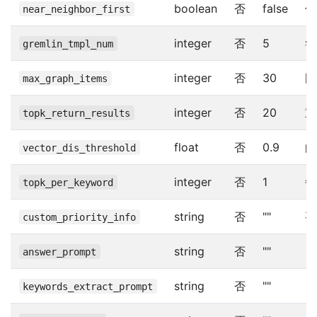
boolean
否
false
优
near_neighbor_first
integer
否
5
尝
gremlin_tmpl_num
integer
否
30
图
max_graph_items
integer
否
20
重
topk_return_results
float
否
0.9
向
vector_dis_threshold
integer
否
1
每
topk_per_keyword
string
否
""
要
custom_priority_info
string
否
""
自
answer_prompt
string
否
""
自
keywords_extract_prompt