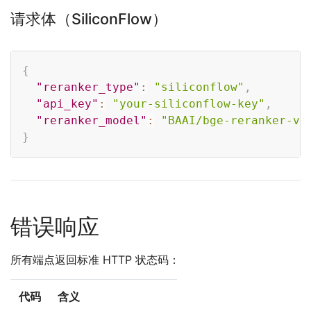
请求体（SiliconFlow）
Copy
{
"reranker_type"
:
"siliconflow"
,
"api_key"
:
"your-siliconflow-key"
,
"reranker_model"
:
"BAAI/bge-reranker-v2
}
错误响应
所有端点返回标准 HTTP 状态码：
代码
含义