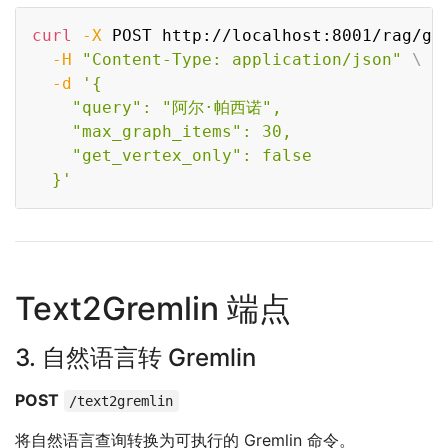
Copy
curl
-X
 POST http://localhost:8001/rag/gr
-H
"Content-Type: application/json"
\
-d
'{

    "query": "阿尔·帕西诺",

    "max_graph_items": 30,

    "get_vertex_only": false

  }'
Text2Gremlin 端点
3. 自然语言转 Gremlin
POST
/text2gremlin
将自然语言查询转换为可执行的 Gremlin 命令。