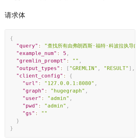
请求体
Copy
{
"query"
:
"查找所有由弗朗西斯·福特·科波拉执导的
"example_num"
:
5
,
"gremlin_prompt"
:
""
,
"output_types"
:
[
"GREMLIN"
,
"RESULT"
]
,
"client_config"
:
{
"url"
:
"127.0.0.1:8080"
,
"graph"
:
"hugegraph"
,
"user"
:
"admin"
,
"pwd"
:
"admin"
,
"gs"
:
""
}
}