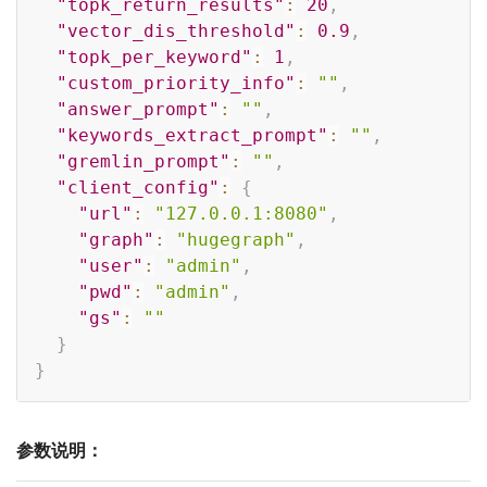
"topk_return_results"
:
20
,
"vector_dis_threshold"
:
0.9
,
"topk_per_keyword"
:
1
,
"custom_priority_info"
:
""
,
"answer_prompt"
:
""
,
"keywords_extract_prompt"
:
""
,
"gremlin_prompt"
:
""
,
"client_config"
:
{
"url"
:
"127.0.0.1:8080"
,
"graph"
:
"hugegraph"
,
"user"
:
"admin"
,
"pwd"
:
"admin"
,
"gs"
:
""
}
}
参数说明：