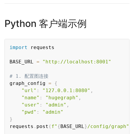
Python 客户端示例
Copy
import
 requests

BASE_URL 
=
"http://localhost:8001"
# 1. 配置图连接
graph_config 
=
{
"url"
:
"127.0.0.1:8080"
,
"name"
:
"hugegraph"
,
"user"
:
"admin"
,
"pwd"
:
"admin"
}
requests
.
post
(
f"
{
BASE_URL
}
/config/graph"
,