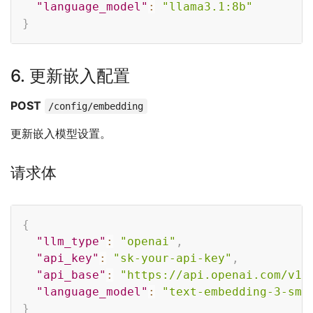
"language_model"
:
"llama3.1:8b"
}
6. 更新嵌入配置
POST
/config/embedding
更新嵌入模型设置。
请求体
Copy
{
"llm_type"
:
"openai"
,
"api_key"
:
"sk-your-api-key"
,
"api_base"
:
"https://api.openai.com/v1"
"language_model"
:
"text-embedding-3-sma
}