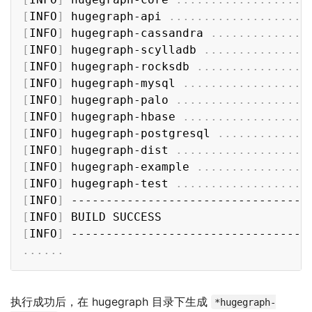
[
INFO
]
 hugegraph-api 
..
..
..
..
..
..
..
..
..
..
[
INFO
]
 hugegraph-cassandra 
..
..
..
..
..
..
..
[
INFO
]
 hugegraph-scylladb 
..
..
..
..
..
..
..
.
[
INFO
]
 hugegraph-rocksdb 
..
..
..
..
..
..
..
..
[
INFO
]
 hugegraph-mysql 
..
..
..
..
..
..
..
..
..
[
INFO
]
 hugegraph-palo 
..
..
..
..
..
..
..
..
..
.
[
INFO
]
 hugegraph-hbase 
..
..
..
..
..
..
..
..
..
[
INFO
]
 hugegraph-postgresql 
..
..
..
..
..
..
.
[
INFO
]
 hugegraph-dist 
..
..
..
..
..
..
..
..
..
.
[
INFO
]
 hugegraph-example 
..
..
..
..
..
..
..
..
[
INFO
]
 hugegraph-test 
..
..
..
..
..
..
..
..
..
.
[
INFO
]
[
INFO
]
[
INFO
]
..
..
..
执行成功后，在 hugegraph 目录下生成
*hugegraph-