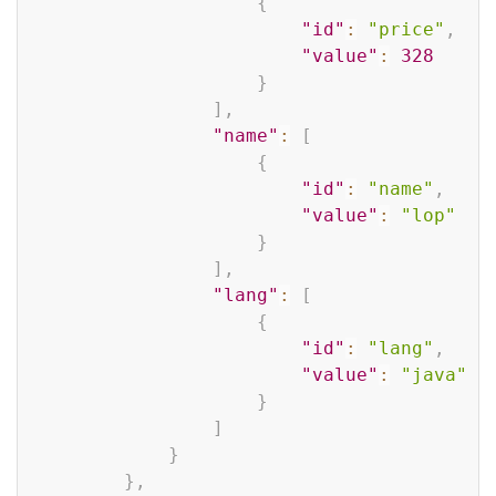
{
"id"
:
"price"
,
"value"
:
328
}
]
,
"name"
:
[
{
"id"
:
"name"
,
"value"
:
"lop"
}
]
,
"lang"
:
[
{
"id"
:
"lang"
,
"value"
:
"java"
}
]
}
}
,