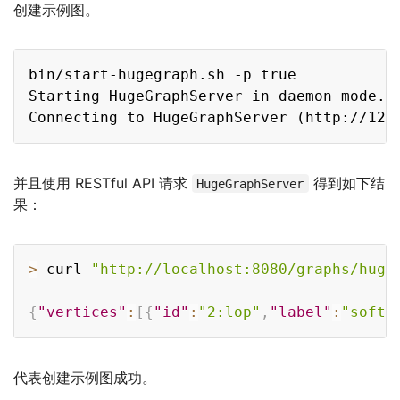
创建示例图。
Copy
bin/start-hugegraph.sh -p true

Starting HugeGraphServer in daemon mode...
并且使用 RESTful API 请求
得到如下结
HugeGraphServer
果：
Copy
>
 curl 
"http://localhost:8080/graphs/huge
{
"vertices"
:
[
{
"id"
:
"2:lop"
,
"label"
:
"softw
代表创建示例图成功。