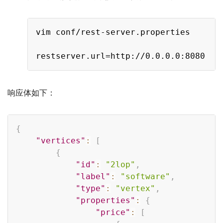
Copy
vim conf/rest-server.properties

响应体如下：
Copy
{
"vertices"
:
[
{
"id"
:
"2lop"
,
"label"
:
"software"
,
"type"
:
"vertex"
,
"properties"
:
{
"price"
:
[