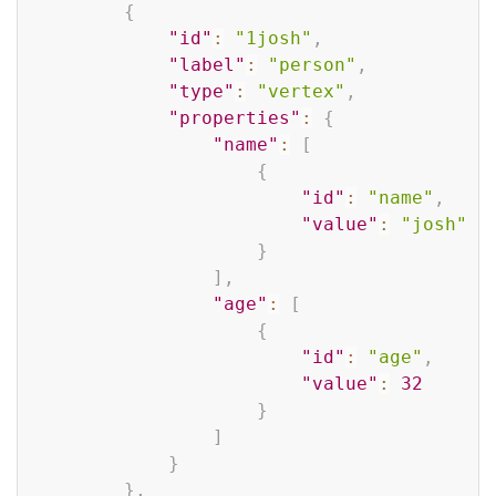
{
"id"
:
"1josh"
,
"label"
:
"person"
,
"type"
:
"vertex"
,
"properties"
:
{
"name"
:
[
{
"id"
:
"name"
,
"value"
:
"josh"
}
]
,
"age"
:
[
{
"id"
:
"age"
,
"value"
:
32
}
]
}
}
,