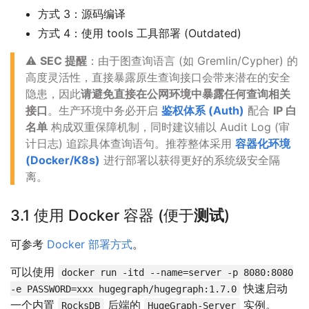
方式 3：源码编译
方式 4：使用 tools 工具部署 (Outdated)
⚠️
SEC 提醒
：由于图查询语言 (如 Gremlin/Cypher) 的
高度灵活性，直接暴露原生查询接口会带来潜在的安全
隐患，因此
请避免直接在公网环境中暴露任何查询相关
接口
。生产环境中务必开启
鉴权体系 (Auth)
配合
IP 白
名单
构成双重保障机制，同时建议辅以 Audit Log (审
计日志) 追踪具体查询语句。推荐整体采用
容器化环境
(Docker/K8s)
进行部署以获得更好的系统级安全隔
离。
3.1 使用 Docker 容器 (便于
测试
)
可参考
Docker 部署方式
。
可以使用
docker run -itd --name=server -p 8080:8080
快速启动
-e PASSWORD=xxx hugegraph/hugegraph:1.7.0
一个内置
后端的
实例。
RocksDB
HugeGraph-Server