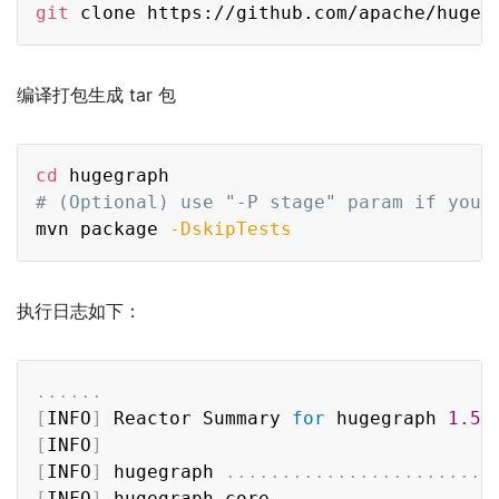
Copy
git
编译打包生成 tar 包
Copy
cd
# (Optional) use "-P stage" param if you 
mvn package 
-DskipTests
执行日志如下：
Copy
..
..
..
[
INFO
]
 Reactor Summary 
for
 hugegraph 
1.5
[
INFO
]
[
INFO
]
 hugegraph 
..
..
..
..
..
..
..
..
..
..
..
..
[
INFO
]
 hugegraph-core 
..
..
..
..
..
..
..
..
..
.