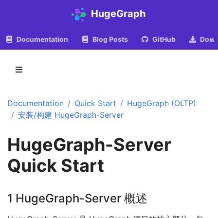
HugeGraph
Documentation
Blog Posts
GitHub
Down
Documentation
Quick Start
HugeGraph (OLTP)
安装/构建 HugeGraph-Server
HugeGraph-Server
Quick Start
1 HugeGraph-Server 概述