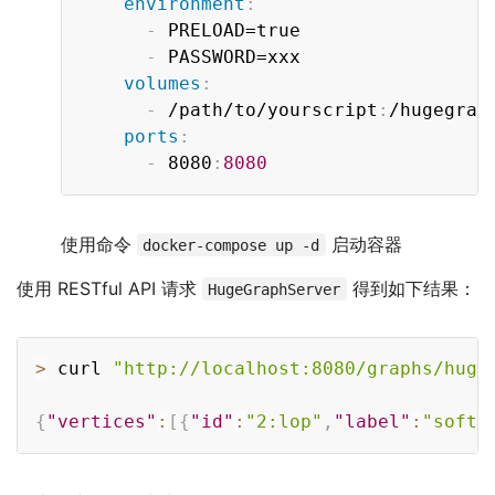
environment
:
-
 PRELOAD=true

-
 PASSWORD=xxx

volumes
:
-
 /path/to/yourscript
:
/hugegrap
ports
:
-
 8080
:
8080
使用命令
启动容器
docker-compose up -d
使用 RESTful API 请求
得到如下结果：
HugeGraphServer
Copy
>
 curl 
"http://localhost:8080/graphs/huge
{
"vertices"
:
[
{
"id"
:
"2:lop"
,
"label"
:
"softw