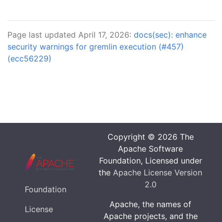
Page last updated April 17, 2026:
docs(sec): enhance
security warnings for gremlin execution (#457)
(ecc56229)
Copyright © 2026 The
Apache Software
Foundation, Licensed under
the
Apache License Version
2.0
Foundation
Apache, the names of
License
Apache projects, and the